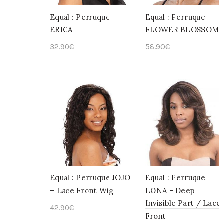
Equal : Perruque
Equal : Perruque
ERICA
FLOWER BLOSSOM
32.90
€
58.90
€
Choix des options
Choix des options
Equal : Perruque JOJO
Equal : Perruque
– Lace Front Wig
LONA – Deep
Invisible Part / Lac
42.90
€
Front