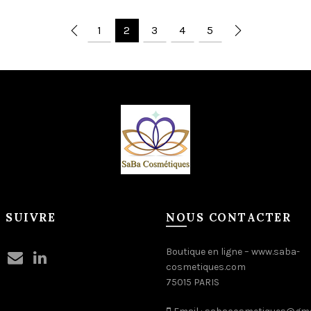
1
2
3
4
5
 SUIVRE
NOUS CONTACTER
Boutique en ligne –
www.saba-
cosmetiques.com
75015 PARIS