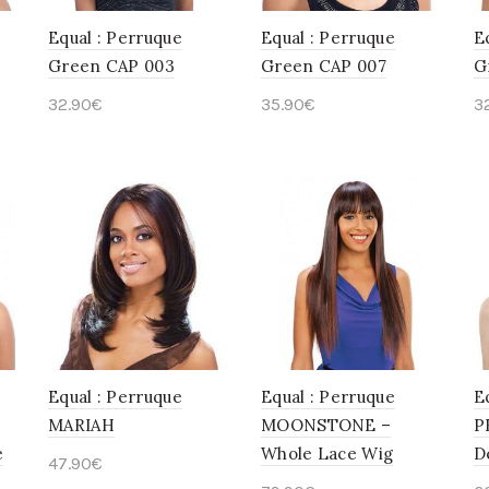
Equal : Perruque
Equal : Perruque
E
Green CAP 003
Green CAP 007
G
32.90
€
35.90
€
3
Choix des options
Choix des options
Equal : Perruque
Equal : Perruque
E
MARIAH
MOONSTONE –
P
e
Whole Lace Wig
D
47.90
€