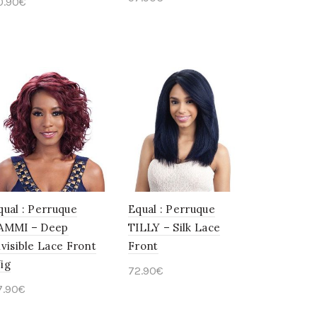
0.90
€
Choix des options
Choix des options
qual : Perruque
Equal : Perruque
AMMI – Deep
TILLY – Silk Lace
nvisible Lace Front
Front
ig
72.90
€
7.90
€
Choix des options
Choix des options