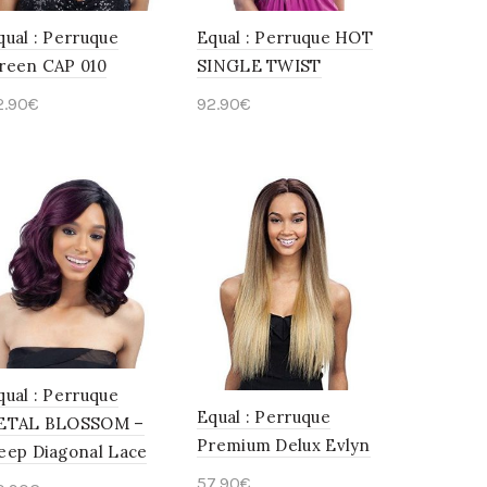
qual : Perruque
Equal : Perruque HOT
reen CAP 010
SINGLE TWIST
2.90
€
92.90
€
Choix des options
Choix des options
qual : Perruque
Equal : Perruque
ETAL BLOSSOM –
Premium Delux Evlyn
eep Diagonal Lace
57.90
€