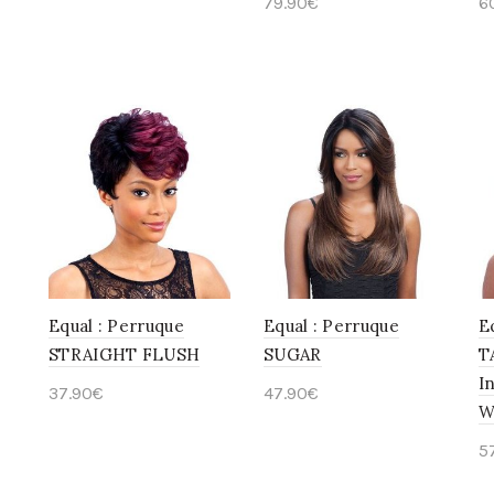
79.90
€
6
Choix des options
Choix des options
Equal : Perruque
Equal : Perruque
E
STRAIGHT FLUSH
SUGAR
T
I
37.90
€
47.90
€
W
Choix des options
Choix des options
5