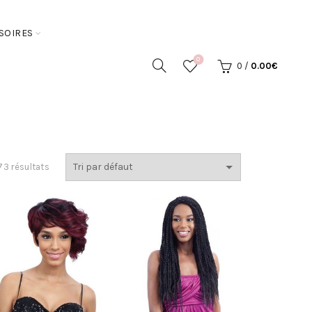
SOIRES
0
0
/
0.00
€
73 résultats