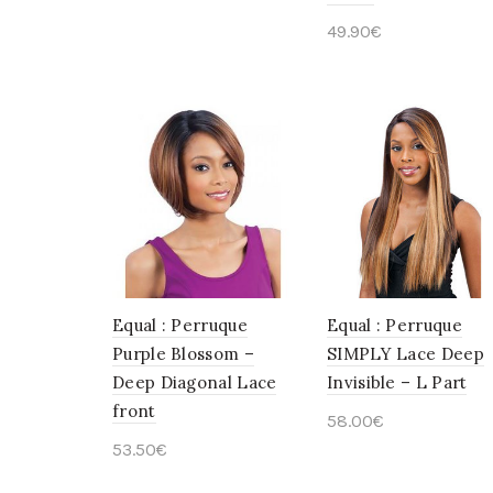
Choix des options
49.90
€
Choix des options
Equal : Perruque
Equal : Perruque
Purple Blossom –
SIMPLY Lace Deep
Deep Diagonal Lace
Invisible – L Part
front
58.00
€
53.50
€
Choix des options
Choix des options