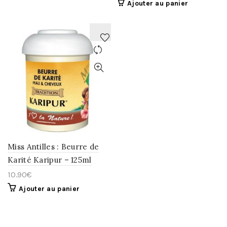
Ajouter au panier
AJOUTER
À
LA
WISHLIST
Miss Antilles : Beurre de
Karité Karipur – 125ml
10.90
€
Ajouter au panier