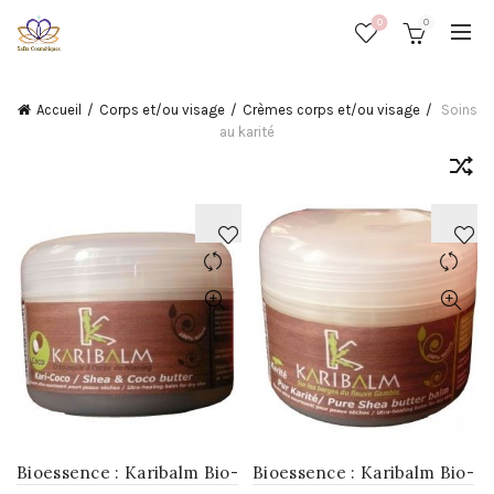
0
0
Accueil
Corps et/ou visage
Crèmes corps et/ou visage
Soins
au karité
AJOUTER
AJOUTER
À
À
LA
LA
WISHLIST
WISHLIST
Bioessence : Karibalm Bio-
Bioessence : Karibalm Bio-