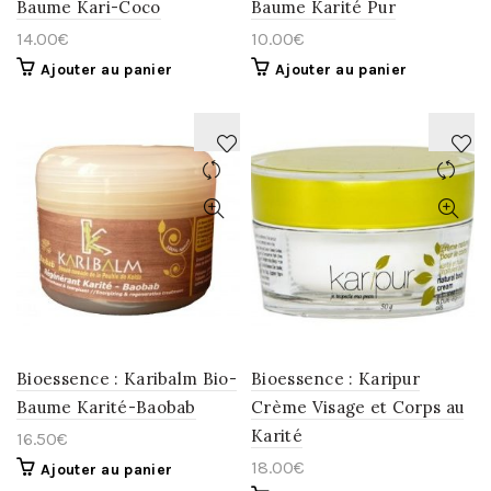
Baume Kari-Coco
Baume Karité Pur
14.00
€
10.00
€
Ajouter au panier
Ajouter au panier
AJOUTER
AJOUTER
À
À
LA
LA
WISHLIST
WISHLIST
Bioessence : Karibalm Bio-
Bioessence : Karipur
Baume Karité-Baobab
Crème Visage et Corps au
Karité
16.50
€
18.00
€
Ajouter au panier