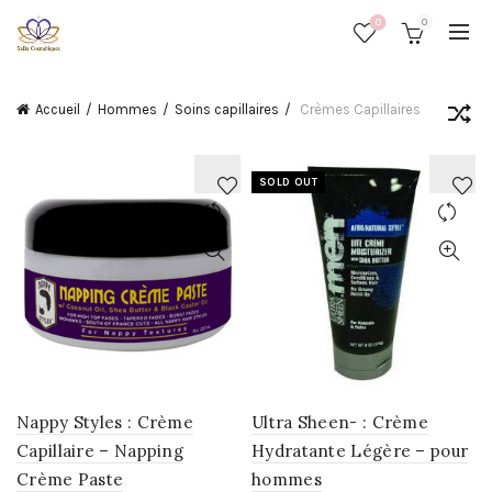
0
0
Accueil
Hommes
Soins capillaires
Crèmes Capillaires
SOLD OUT
AJOUTER
AJOUTER
À
À
LA
LA
WISHLIST
WISHLIST
Nappy Styles : Crème
Ultra Sheen- : Crème
Capillaire – Napping
Hydratante Légère – pour
Crème Paste
hommes