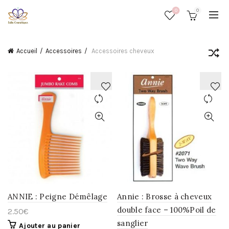
0
0
Accueil
Accessoires
Accessoires cheveux
AJOUTER
AJOUTER
À
À
LA
LA
WISHLIST
WISHLIST
ANNIE : Peigne Démêlage
Annie : Brosse à cheveux
double face – 100%Poil de
2.50
€
sanglier
Ajouter au panier