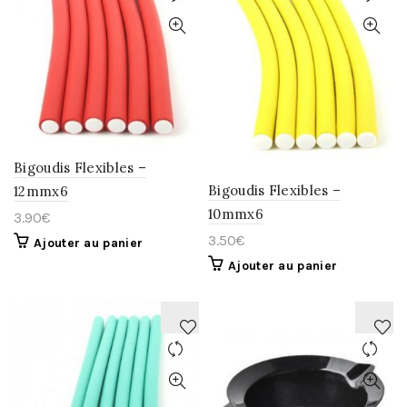
AJOUTER
AJOUTER
À
À
LA
LA
WISHLIST
WISHLIST
Bigoudis Flexibles –
Bigoudis Flexibles –
12mmx6
10mmx6
3.90
€
3.50
€
Ajouter au panier
Ajouter au panier
AJOUTER
AJOUTER
À
À