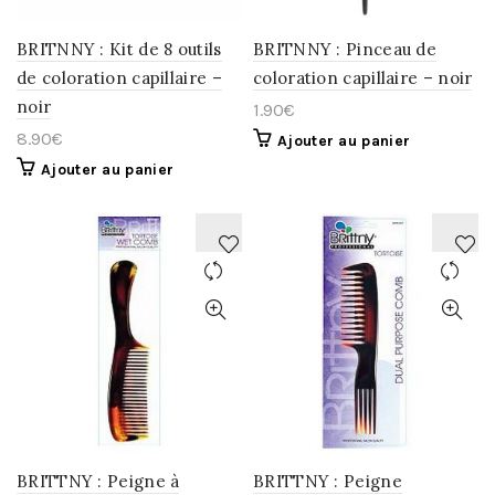
BRITNNY : Kit de 8 outils
BRITNNY : Pinceau de
de coloration capillaire –
coloration capillaire – noir
noir
1.90
€
8.90
€
Ajouter au panier
Ajouter au panier
AJOUTER
AJOUTER
À
À
LA
LA
WISHLIST
WISHLIST
BRITTNY : Peigne à
BRITTNY : Peigne