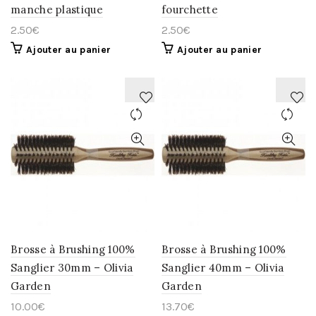
manche plastique
fourchette
2.50
€
2.50
€
Ajouter au panier
Ajouter au panier
AJOUTER
AJOUTER
À
À
LA
LA
WISHLIST
WISHLIST
Brosse à Brushing 100%
Brosse à Brushing 100%
Sanglier 30mm – Olivia
Sanglier 40mm – Olivia
Garden
Garden
10.00
€
13.70
€