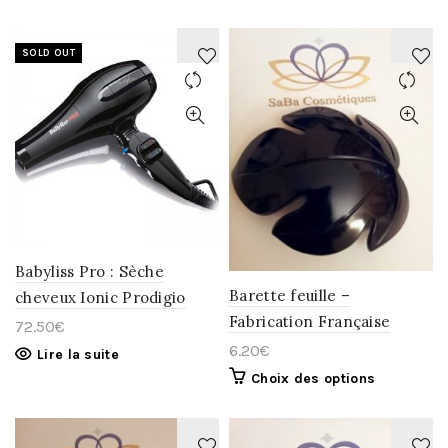
SOLD OUT
AJOUTER
AJOUTER
À
À
LA
LA
WISHLIST
WISHLIST
Babyliss Pro : Sèche
Barette feuille –
cheveux Ionic Prodigio
Fabrication Française
72.50
€
6.20
€
Lire la suite
Choix des options