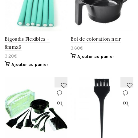
LA
LA
WISHLIST
WISHLIST
Bigoudis Flexibles –
Bol de coloration noir
8mmx6
3.60
€
3.20
€
Ajouter au panier
Ajouter au panier
AJOUTER
AJOUTER
À
À
LA
LA
WISHLIST
WISHLIST