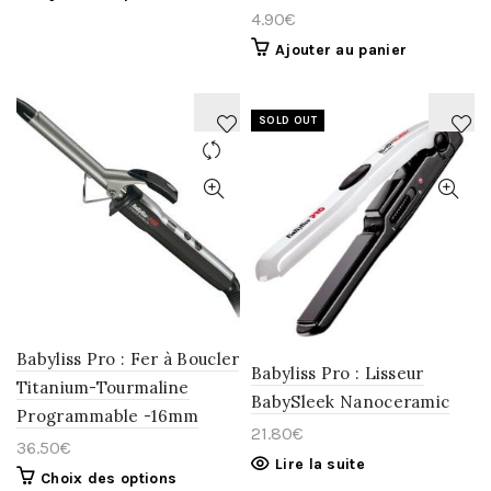
4.90
€
Ajouter au panier
SOLD OUT
AJOUTER
AJOUTER
À
À
LA
LA
WISHLIST
WISHLIST
Babyliss Pro : Fer à Boucler
Babyliss Pro : Lisseur
Titanium-Tourmaline
BabySleek Nanoceramic
Programmable -16mm
21.80
€
36.50
€
Lire la suite
Choix des options