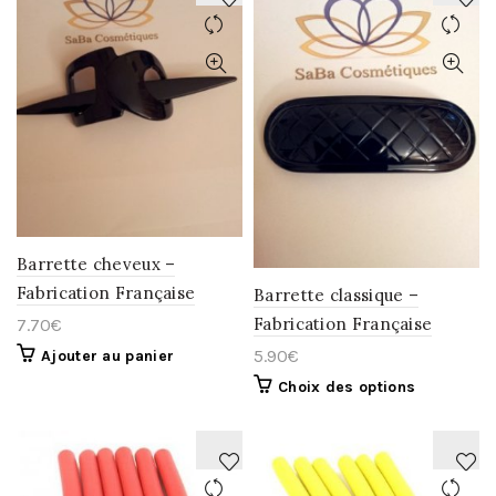
AJOUTER
AJOUTER
À
À
LA
LA
WISHLIST
WISHLIST
Barrette cheveux –
Fabrication Française
Barrette classique –
Fabrication Française
7.70
€
5.90
€
Ajouter au panier
Choix des options