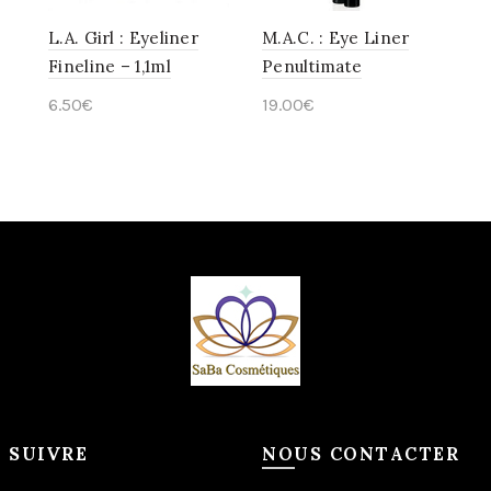
L.A. Girl : Eyeliner
M.A.C. : Eye Liner
Fineline – 1,1ml
Penultimate
6.50
€
19.00
€
Ajouter au panier
Ajouter au panier
 SUIVRE
NOUS CONTACTER