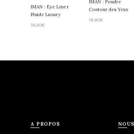
IMAN : Poudre
IMAN : Eye Liner
Contour des Yeux
Fluide Luxury
18.90
€
18.90
€
Choix des options
Choix des options
A PROPOS
NOUS