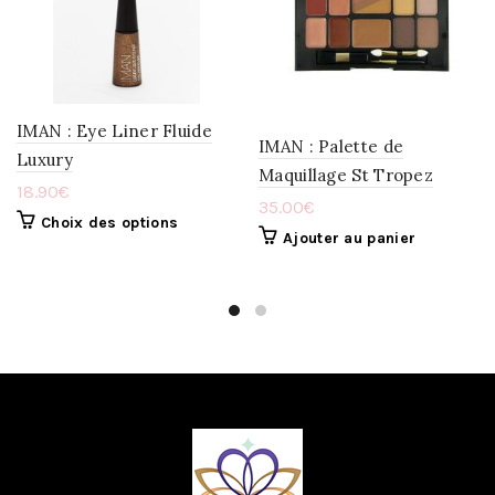
LA
LA
WISHLIST
WISHLIST
IMAN : Eye Liner Fluide
IMAN : Palette de
Luxury
Maquillage St Tropez
18.90
€
35.00
€
Choix des options
Ajouter au panier