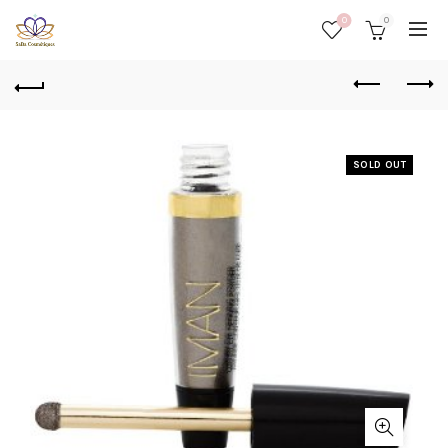
0
0
SOLD OUT