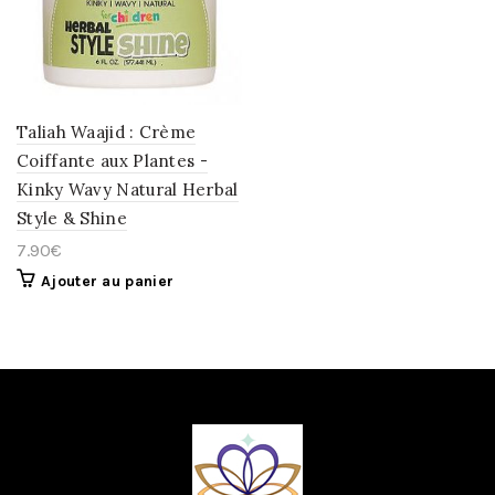
LA
WISHLIST
Taliah Waajid : Crème
Coiffante aux Plantes -
Kinky Wavy Natural Herbal
Style & Shine
7.90
€
Ajouter au panier