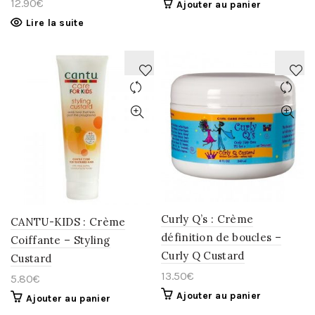
12.90
€
Ajouter au panier
Lire la suite
AJOUTER
AJOUTER
À
À
LA
LA
WISHLIST
WISHLIST
Curly Q’s : Crème
CANTU-KIDS : Crème
définition de boucles –
Coiffante – Styling
Curly Q Custard
Custard
13.50
€
5.80
€
Ajouter au panier
Ajouter au panier