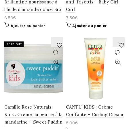
Brillantine nourissante à
anti-frisottis – Baby Girl
l’huile d’amande douce Bio
Curl
6.50
€
7.50
€
Ajouter au panier
Ajouter au panier
SOLD OUT
AJOUTER
AJOUTER
À
À
LA
LA
WISHLIST
WISHLIST
Camille Rose Naturals –
CANTU-KIDS : Crème
Kids : Crème au beurre à la
Coiffante – Curling Cream
mandarine – Sweet Puddin
5.80
€