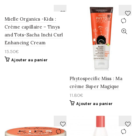
Mielle Organics -Kids :
Crème capillaire – Tinys
AJOUTER
AJOUTER
and Tots-Sacha Inchi Curl
À
À
Enhancing Cream
LA
LA
15.50
€
WISHLIST
WISHLIST
Ajouter au panier
Phytospecific Miss : Ma
crème Super Magique
11.80
€
Ajouter au panier
AJOUTER
AJOUTER