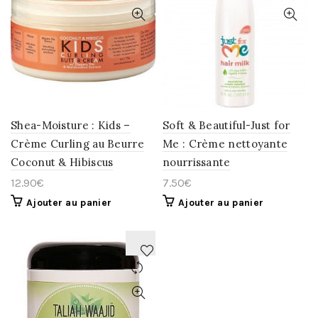
À
À
LA
LA
WISHLIST
WISHLIST
Shea-Moisture : Kids –
Soft & Beautiful-Just for
Crème Curling au Beurre
Me : Crème nettoyante
Coconut & Hibiscus
nourrissante
12.90
€
7.50
€
Ajouter au panier
Ajouter au panier
AJOUTER
À