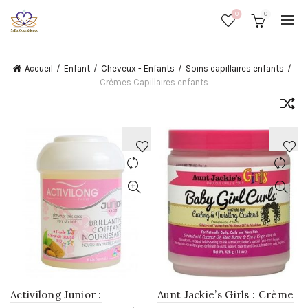
0
0
Accueil
Enfant
Cheveux - Enfants
Soins capillaires enfants
Crèmes Capillaires enfants
AJOUTER
AJOUTER
À
À
LA
LA
WISHLIST
WISHLIST
Activilong Junior :
Aunt Jackie’s Girls : Crème