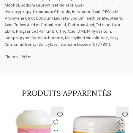
Alcohol, Sodium Lauroyl Isethionate, Guar
Hydroxypropyltrimonium Chloride, Isostearic Acid, PEG-14M,
Propylene Glycol, Sodium Laurate, Sodium Isethionate, Stearic
Acid, Tallow Acid or Palmitic Acid, Etidronic Acid, Tetrasodium
EDTA, Fragrance (Parfum), Citric Acid, DMDM Hydantoin,
Iodopropynyl Butylcarbamate, Methylisothiazolinone, Hexyl
Cinnamal, Benzyl Salicylate, Titanium Dioxide (CI 77891).
Flacon : 295ml
PRODUITS APPARENTÉS
AJOUTER
AJOUTER