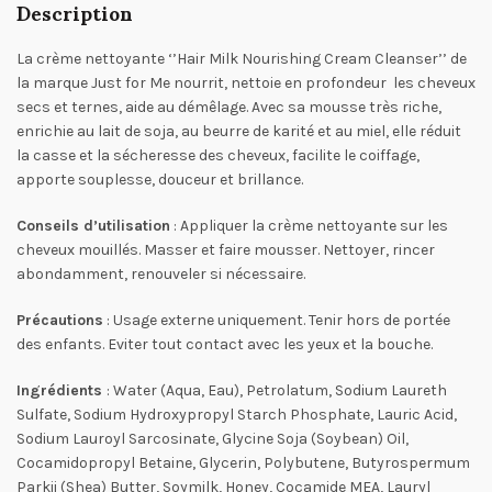
Description
La crème nettoyante ‘’Hair Milk Nourishing Cream Cleanser’’ de
la marque Just for Me nourrit, nettoie en profondeur les cheveux
secs et ternes, aide au démêlage. Avec sa mousse très riche,
enrichie au lait de soja, au beurre de karité et au miel, elle réduit
la casse et la sécheresse des cheveux, facilite le coiffage,
apporte souplesse, douceur et brillance.
Conseils d’utilisation
: Appliquer la crème nettoyante sur les
cheveux mouillés. Masser et faire mousser. Nettoyer, rincer
abondamment, renouveler si nécessaire.
Précautions
: Usage externe uniquement. Tenir hors de portée
des enfants. Eviter tout contact avec les yeux et la bouche.
Ingrédients
: Water (Aqua, Eau), Petrolatum, Sodium Laureth
Sulfate, Sodium Hydroxypropyl Starch Phosphate, Lauric Acid,
Sodium Lauroyl Sarcosinate, Glycine Soja (Soybean) Oil,
Cocamidopropyl Betaine, Glycerin, Polybutene, Butyrospermum
Parkii (Shea) Butter, Soymilk, Honey, Cocamide MEA, Lauryl