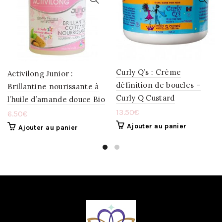
À
À
LA
LA
WISHLIST
WISHLIST
Curly Q’s : Crème
Activilong Junior :
définition de boucles –
Brillantine nourissante à
Curly Q Custard
l’huile d’amande douce Bio
13.50
€
6.50
€
Ajouter au panier
Ajouter au panier