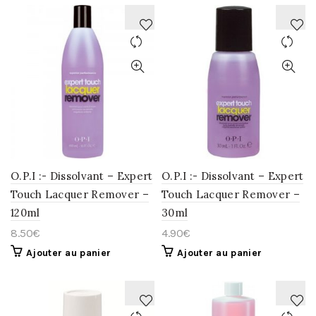
AJOUTER
AJOUTER
À
À
LA
LA
WISHLIST
WISHLIST
O.P.I :- Dissolvant – Expert
O.P.I :- Dissolvant – Expert
Touch Lacquer Remover –
Touch Lacquer Remover –
120ml
30ml
8.50
€
4.90
€
Ajouter au panier
Ajouter au panier