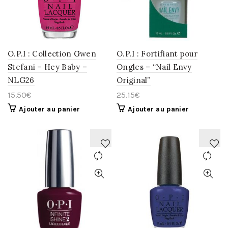
WISHLIST
WISHLIST
O.P.I : Collection Gwen
O.P.I : Fortifiant pour
Stefani – Hey Baby –
Ongles – “Nail Envy
NLG26
Original”
15.50
€
25.15
€
Ajouter au panier
Ajouter au panier
AJOUTER
AJOUTER
À
À
LA
LA
WISHLIST
WISHLIST