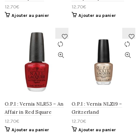
12.70
€
12.70
€
Ajouter au panier
Ajouter au panier
AJOUTER
AJOUTER
À
À
LA
LA
WISHLIST
WISHLIST
O.P.I : Vernis NLR53 – An
O.P.I : Vernis NLZ19 –
Affair in Red Square
Gritzerland
12.70
€
12.70
€
Ajouter au panier
Ajouter au panier