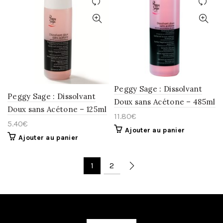
AJOUTER
AJOUTER
À
À
LA
LA
WISHLIST
WISHLIST
Peggy Sage : Dissolvant
Peggy Sage : Dissolvant
Doux sans Acétone – 485ml
Doux sans Acétone – 125ml
11.80
€
5.40
€
Ajouter au panier
Ajouter au panier
1
2