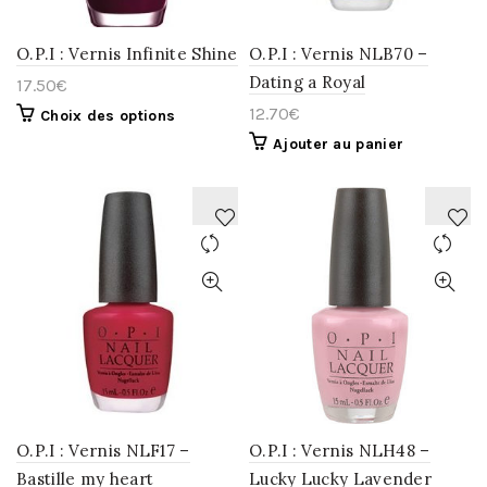
O.P.I : Vernis Infinite Shine
O.P.I : Vernis NLB70 –
Dating a Royal
17.50
€
12.70
€
Choix des options
Ajouter au panier
AJOUTER
AJOUTER
À
À
LA
LA
WISHLIST
WISHLIST
O.P.I : Vernis NLF17 –
O.P.I : Vernis NLH48 –
Bastille my heart
Lucky Lucky Lavender