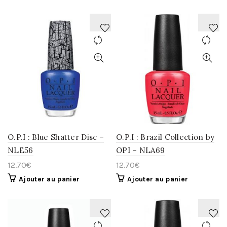
AJOUTER
AJOUTER
À
À
LA
LA
WISHLIST
WISHLIST
O.P.I : Blue Shatter Disc –
O.P.I : Brazil Collection by
NLE56
OPI – NLA69
12.70
€
12.70
€
Ajouter au panier
Ajouter au panier