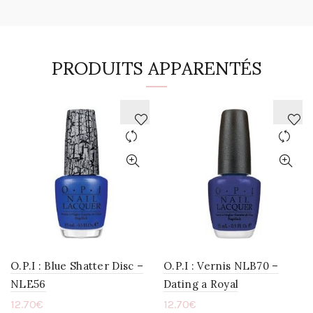
PRODUITS APPARENTÉS
AJOUTER
AJOUTER
À
À
LA
LA
WISHLIST
WISHLIST
O.P.I : Blue Shatter Disc –
O.P.I : Vernis NLB70 –
NLE56
Dating a Royal
12.70
€
12.70
€