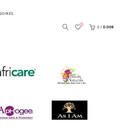
SOIRES
0
0
/
0.00
€