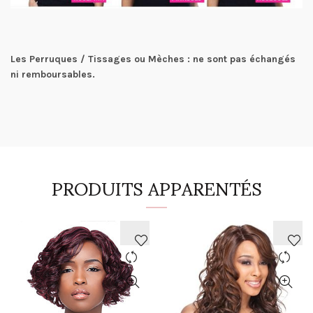
Les Perruques / Tissages ou Mèches : ne sont pas échangés
ni remboursables.
PRODUITS APPARENTÉS
AJOUTER
AJOUTER
À
À