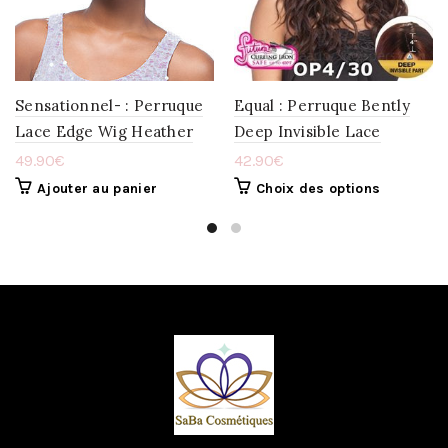
LA
LA
WISHLIST
WISHLIST
Sensationnel- : Perruque
Equal : Perruque Bently
Lace Edge Wig Heather
Deep Invisible Lace
49.90
€
42.90
€
Ajouter au panier
Choix des options