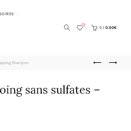
SOIRES
0
0
/
0.00
€
 Napping Shampoo
ing sans sulfates –