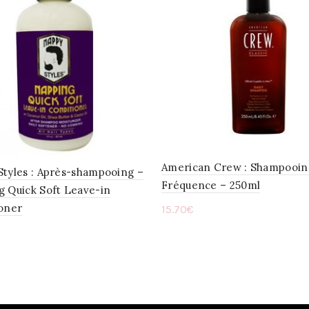
American Crew : Shampooin
tyles : Après-shampooing –
Fréquence – 250ml
g Quick Soft Leave-in
ioner
15.70
€
Lire la suite
ter au panier