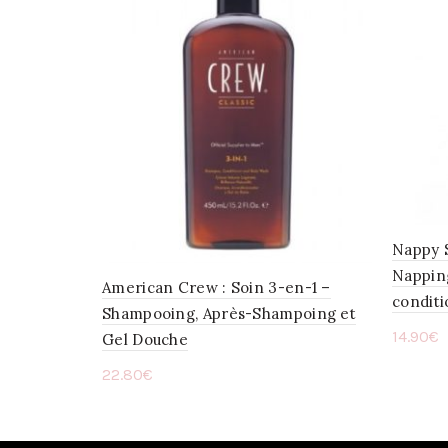
Nappy S
Nappin
American Crew : Soin 3-en-1 –
condit
Shampooing, Après-Shampoing et
14.90
€
Gel Douche
Ajou
22.80
€
Ajouter au panier