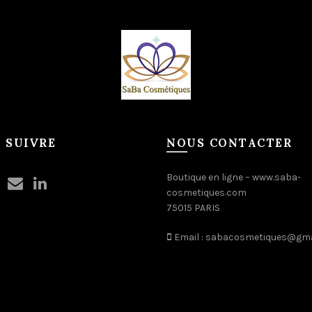
 SUIVRE
NOUS CONTACTER
Boutique en ligne –
www.saba-
cosmetiques.com
75015 PARIS
Email :
sabacosmetiques@gma