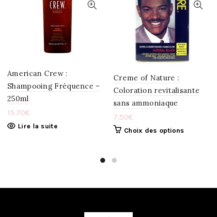
À
À
LA
LA
WISHLIST
WISHLIST
American Crew :
Creme of Nature :
Shampooing Fréquence –
Coloration revitalisante
250ml
sans ammoniaque
15.70
€
7.50
€
Lire la suite
Choix des options