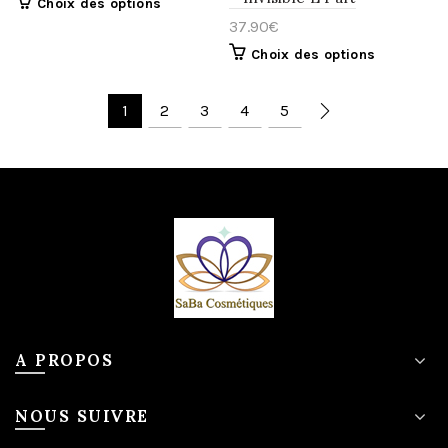
Choix des options
37.90
€
Choix des options
1
2
3
4
5
A PROPOS
NOUS SUIVRE