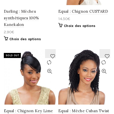
Darling : Mèches
Equal : Chignon CUSTARD
synthétiques 100%
14.50
€
Kanekalon
Choix des options
2.90
€
Choix des options
SOLD OUT
AJOUTER
AJOUTER
À
À
LA
LA
WISHLIST
WISHLIST
Equal : Chignon Key Lime
Equal : Mèche Cuban Twist