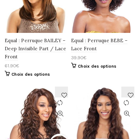
LA
LA
WISHLIST
WISHLIST
Equal : Perruque BAILEY –
Equal : Perruque BEBE –
Deep Invisible Part / Lace
Lace Front
Front
39.90
€
61.90
€
Choix des options
Choix des options
AJOUTER
AJOUTER
À
À
LA
LA
WISHLIST
WISHLIST