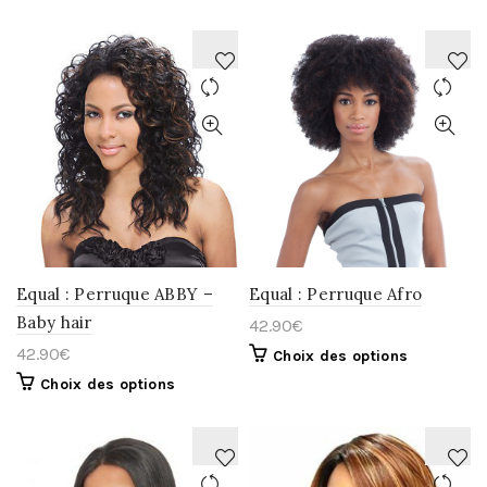
AJOUTER
AJOUTER
À
À
LA
LA
WISHLIST
WISHLIST
Equal : Perruque ABBY –
Equal : Perruque Afro
Baby hair
42.90
€
42.90
€
Choix des options
Choix des options