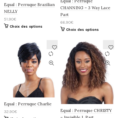
Equal : Perruque
Equal : Perruque Brazilian
CHANNING – 3 Way Lace
NELLY
Part
51.90
€
66.90
€
Choix des options
Choix des options
AJOUTER
AJOUTER
À
À
LA
LA
WISHLIST
WISHLIST
Equal : Perruque Charlie
Equal : Perruque CHRISTY
32.90
€
– Invisible L Part