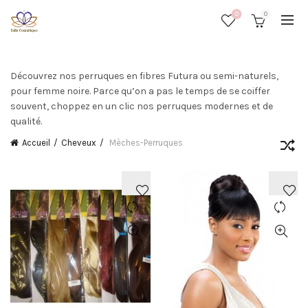
0
0
Découvrez nos perruques en fibres Futura ou semi-naturels,
pour femme noire. Parce qu’on a pas le temps de se coiffer
souvent, choppez en un clic nos perruques modernes et de
qualité.
Accueil
Cheveux
Mèches-Perruques
AJOUTER
AJOUTER
À
À
LA
LA
WISHLIST
WISHLIST