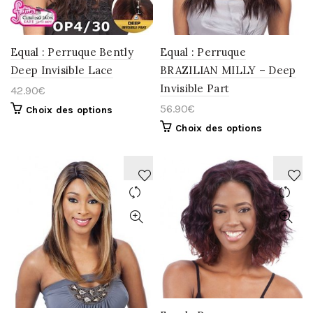
Equal : Perruque Bently
Equal : Perruque
Deep Invisible Lace
BRAZILIAN MILLY – Deep
Invisible Part
42.90
€
56.90
€
Choix des options
Choix des options
AJOUTER
AJOUTER
À
À
LA
LA
WISHLIST
WISHLIST