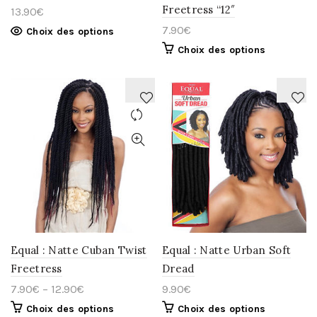
Freetress “12″
13.90
€
7.90
€
Choix des options
Choix des options
AJOUTER
AJOUTER
À
À
LA
LA
WISHLIST
WISHLIST
Equal : Natte Cuban Twist
Equal : Natte Urban Soft
Freetress
Dread
7.90
€
–
12.90
€
9.90
€
Choix des options
Choix des options