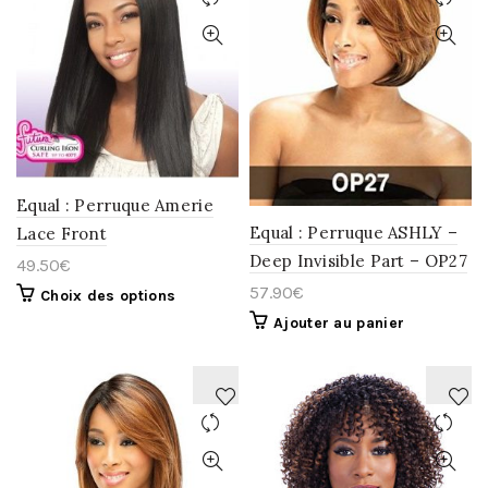
AJOUTER
AJOUTER
À
À
LA
LA
WISHLIST
WISHLIST
Equal : Perruque Amerie
Equal : Perruque ASHLY –
Lace Front
Deep Invisible Part – OP27
49.50
€
57.90
€
Choix des options
Ajouter au panier
AJOUTER
AJOUTER
À
À