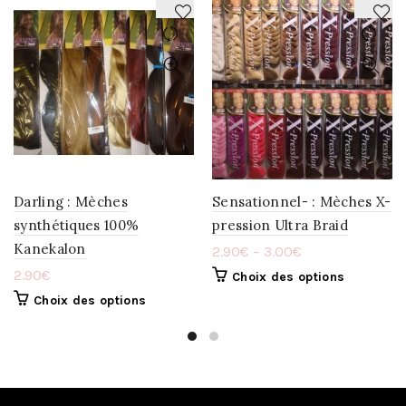
AJOUTER
AJOUTER
À
À
LA
LA
WISHLIST
WISHLIST
Darling : Mèches
Sensationnel- : Mèches X-
synthétiques 100%
pression Ultra Braid
Kanekalon
2.90
€
–
3.00
€
2.90
€
Choix des options
Choix des options