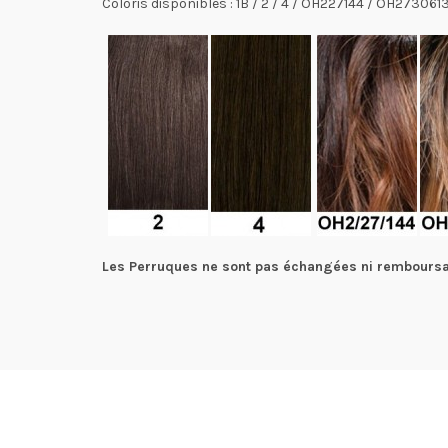
Coloris disponibles : 1B / 2 / 4 / OH227144 / OH2730
Les Perruques ne sont pas échangées ni remboursa