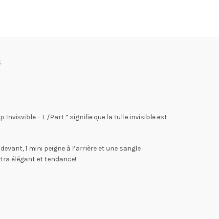
s
isvible – L /Part ” signifie que la tulle invisible est
evant, 1 mini peigne à l’arrière et une sangle
ltra élégant et tendance!