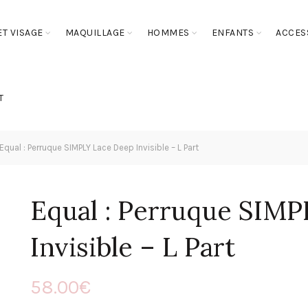
T VISAGE
MAQUILLAGE
HOMMES
ENFANTS
ACCES
T
Equal : Perruque SIMPLY Lace Deep Invisible – L Part
Equal : Perruque SIM
Invisible – L Part
58.00
€