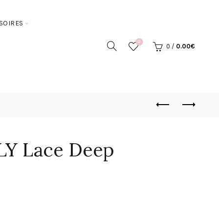
SOIRES
0
0
/
0.00
€
PLY Lace Deep