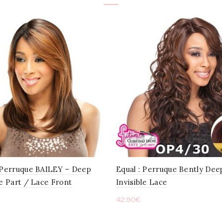
: Perruque BAILEY – Deep
Equal : Perruque Bently Dee
le Part / Lace Front
Invisible Lace
42.90
€
x des options
Choix des options