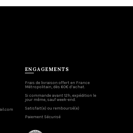
ENGAGEMENTS
Frais de livraison offert en France
Métropolitain, dès 60€ d’achat.
Si commande avant 12h, expédition le
jour même, sauf week-end.
Satisfait(e) ou remboursé(e)
il.com
Paiement Sécurisé