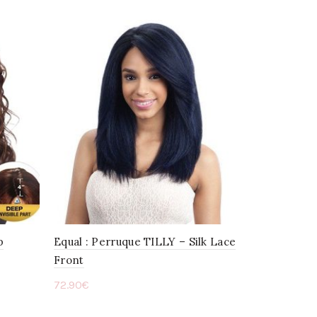
p
Equal : Perruque TILLY – Silk Lace
Front
72.90
€
Choix des options