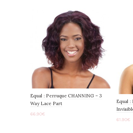
Equal : Perruque CHANNING – 3
Equal 
Way Lace Part
Invisib
66.90
€
61.90
€
Choix des options
Choi