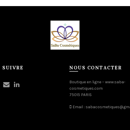
 SUIVRE
NOUS CONTACTER
Boutique en ligne –
www.saba-
cosmetiques.com
75015 PARIS
Email :
sabacosmetiques@gma