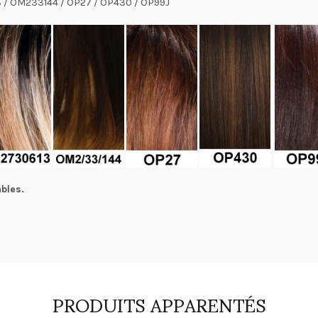
613 / OM233144 / OP27 / OP430 / OP99J
bles.
PRODUITS APPARENTÉS