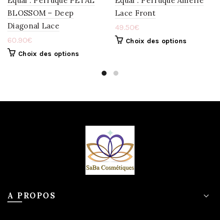
Equal : Perruque PETAL
Equal : Perruque Amerie
BLOSSOM – Deep
Lace Front
Diagonal Lace
49.50
€
60.90
€
Choix des options
Choix des options
A PROPOS