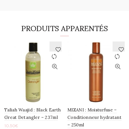
PRODUITS APPARENTÉS
AJOUTER
AJOUTER
À
À
LA
LA
WISHLIST
WISHLIST
Taliah Waajid : Black Earth
MIZANI : Moisturfuse –
Great Detangler – 237ml
Conditionneur hydratant
– 250ml
10.50
€