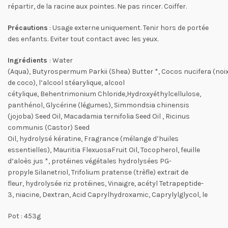
répartir, de la racine aux pointes. Ne pas rincer. Coiffer.
Précautions
: Usage externe uniquement. Tenir hors de portée
des enfants. Eviter tout contact avec les yeux.
Ingrédients
: Water
(Aqua), Butyrospermum Parkii (Shea) Butter *, Cocos nucifera (noi
de coco), l’alcool stéarylique, alcool
cétylique, Behentrimonium Chloride,Hydroxyéthylcellulose,
panthénol, Glycérine (légumes), Simmondsia chinensis
(jojoba) Seed Oil, Macadamia ternifolia Seed Oil , Ricinus
communis (Castor) Seed
Oil, hydrolysé kératine, Fragrance (mélange d’huiles
essentielles), Mauritia FlexuosaFruit Oil, Tocopherol, feuille
d’aloès jus *, protéines végétales hydrolysées PG-
propyle Silanetriol, Trifolium pratense (trèfle) extrait de
fleur, hydrolysée riz protéines, Vinaigre, acétyl Tetrapeptide-
3, niacine, Dextran, Acid Caprylhydroxamic, Caprylylglycol, le
Pot : 453g