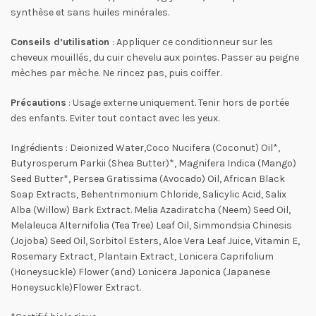
synthèse et sans huiles minérales.
Conseils d’utilisation
: Appliquer ce conditionneur sur les
cheveux mouillés, du cuir chevelu aux pointes. Passer au peigne
mèches par mèche. Ne rincez pas, puis coiffer.
Précautions
: Usage externe uniquement. Tenir hors de portée
des enfants. Eviter tout contact avec les yeux.
Ingrédients : Deionized Water,Coco Nucifera (Coconut) Oil*,
Butyrosperum Parkii (Shea Butter)*, Magnifera Indica (Mango)
Seed Butter*, Persea Gratissima (Avocado) Oil, African Black
Soap Extracts, Behentrimonium Chloride, Salicylic Acid, Salix
Alba (Willow) Bark Extract. Melia Azadiratcha (Neem) Seed Oil,
Melaleuca Alternifolia (Tea Tree) Leaf Oil, Simmondsia Chinesis
(Jojoba) Seed Oil, Sorbitol Esters, Aloe Vera Leaf Juice, Vitamin E,
Rosemary Extract, Plantain Extract, Lonicera Caprifolium
(Honeysuckle) Flower (and) Lonicera Japonica (Japanese
Honeysuckle)Flower Extract.