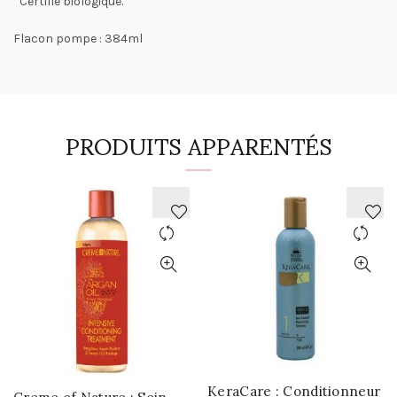
*Certifié biologique.
Flacon pompe : 384ml
PRODUITS APPARENTÉS
AJOUTER
AJOUTER
À
À
LA
LA
WISHLIST
WISHLIST
KeraCare : Conditionneur