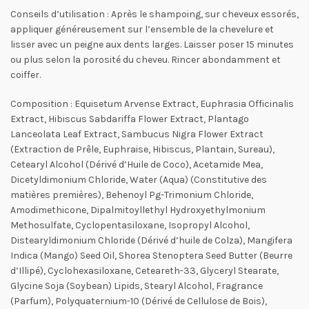
Conseils d’utilisation
: Après le shampoing, sur cheveux essorés,
appliquer généreusement sur l’ensemble de la chevelure et
lisser avec un peigne aux dents larges. Laisser poser 15 minutes
ou plus selon la porosité du cheveu. Rincer abondamment et
coiffer.
Composition : Equisetum Arvense Extract, Euphrasia Officinalis
Extract, Hibiscus Sabdariffa Flower Extract, Plantago
Lanceolata Leaf Extract, Sambucus Nigra Flower Extract
(Extraction de Prêle, Euphraise, Hibiscus, Plantain, Sureau),
Cetearyl Alcohol (Dérivé d’Huile de Coco), Acetamide Mea,
Dicetyldimonium Chloride, Water (Aqua) (Constitutive des
matières premières), Behenoyl Pg-Trimonium Chloride,
Amodimethicone, Dipalmitoyllethyl Hydroxyethylmonium
Methosulfate, Cyclopentasiloxane, Isopropyl Alcohol,
Distearyldimonium Chloride (Dérivé d’huile de Colza), Mangifera
Indica (Mango) Seed Oil, Shorea Stenoptera Seed Butter (Beurre
d’Illipé), Cyclohexasiloxane, Ceteareth-33, Glyceryl Stearate,
Glycine Soja (Soybean) Lipids, Stearyl Alcohol, Fragrance
(Parfum), Polyquaternium-10 (Dérivé de Cellulose de Bois),