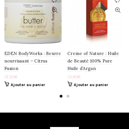
AJOUTER
AJOUTER
À
À
LA
LA
WISHLIST
WISHLIST
EDEN BodyWorks : Beurre
Creme of Nature : Huile
nourrissant – Citrus
de Beauté 100% Pure
Fusion
Huile d’Argan
12.50
€
13.90
€
Ajouter au panier
Ajouter au panier