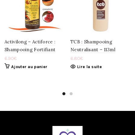
LA
LA
WISHLIST
WISHLIST
Activilong – Actiforce :
TCB : Shampooing
Shampooing Fortifiant
Neutralisant – 113ml
6.90
€
6.80
€
Ajouter au panier
Lire la suite