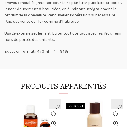
cheveux mouillés, masser pour faire pénétrer puis laisser poser.
Rincer doucement à l’eau tiède, en éliminant intégralement le
produit de la chevelure. Renouveller l’opération si nécessaire.
Puis sécher et coiffer comme d’habitude.
Usage externe seulement. Eviter tout contact avec les Yeux. Tenir
hors de portée des enfants.
Existe en format : 473ml / 946ml
PRODUITS APPARENTÉS
SOLD OUT
AJOUTER
AJOUTER
À
À