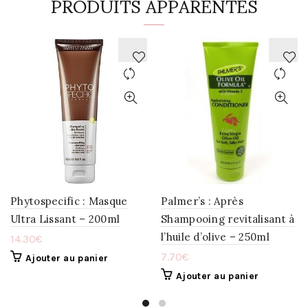
PRODUITS APPARENTÉS
AJOUTER
AJOUTER
À
À
LA
LA
WISHLIST
WISHLIST
Phytospecific : Masque
Palmer’s : Après
Ultra Lissant – 200ml
Shampooing revitalisant à
l’huile d’olive – 250ml
14.30
€
7.70
€
Ajouter au panier
Ajouter au panier