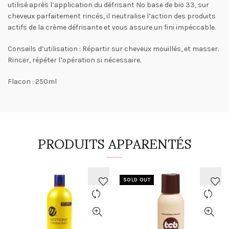
utilisé après l’application du défrisant No base de bio 33, sur
cheveux parfaitement rincés, il neutralise l’action des produits
actifs de la crème défrisante et vous assure un fini impéccable.
Conseils d’utilisation :
Répartir sur cheveux mouillés, et masser.
Rincer, répéter l’opération si nécessaire.
Flacon : 250ml
PRODUITS APPARENTÉS
SOLD OUT
AJOUTER
AJOUTER
À
À