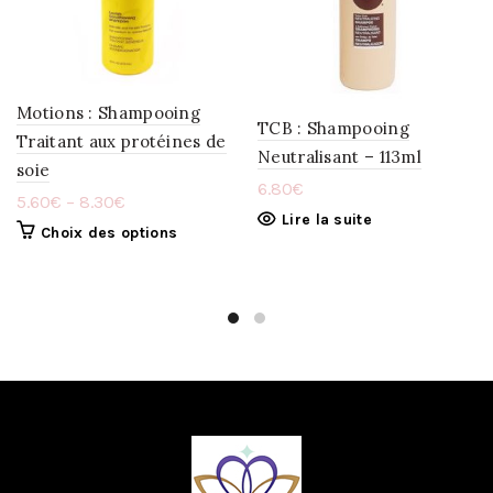
LA
LA
WISHLIST
WISHLIST
Motions : Shampooing
TCB : Shampooing
Traitant aux protéines de
Neutralisant – 113ml
soie
6.80
€
5.60
€
–
8.30
€
Lire la suite
Choix des options