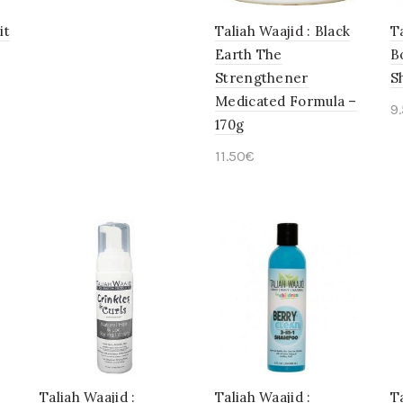
it
Taliah Waajid : Black
T
Earth The
B
Strengthener
S
Medicated Formula –
9
170g
11.50
€
Ajouter au panier
Taliah Waajid :
Taliah Waajid :
T