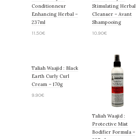
Conditionneur
Stimulating Herbal
Enhancing Herbal –
Cleanser – Avant
237ml
Shampooing
11.50
€
10.90
€
Ajouter au panier
Lire la suite
Taliah Waajid : Black
Earth Curly Curl
Cream – 170g
9.90
€
Ajouter au panier
Taliah Waajid :
Protective Mist
Bodifier Formula –