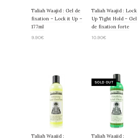
Taliah Waajid : Gel de
Taliah Waajid : Lock 
fixation – Lock it Up –
Up Tight Hold – Gel
177ml
de fixation forte
9.90
€
10.90
€
Ajouter au panier
Ajouter au panier
SOLD OUT
Taliah Waajid :
Taliah Waajid :