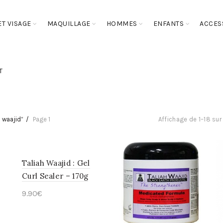
T VISAGE
MAQUILLAGE
HOMMES
ENFANTS
ACCES
T
h waajid”
Page 1
Affichage de 1–18 sur 
Taliah Waajid : Gel
Curl Sealer – 170g
9.90
€
Ajouter au panier