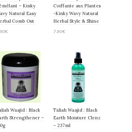
émêlant – Kinky
Coiffante aux Plantes
avy Natural Easy
-Kinky Wavy Natural
erbal Comb Out
Herbal Style & Shine
.90
€
7.90
€
Ajouter au panier
Ajouter au panier
aliah Waajid : Black
Taliah Waajid : Black
arth Strengthener –
Earth Moisture Clenz
70g
– 237ml