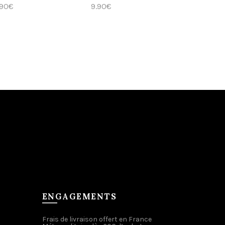
.90
€
9.90
€
Ajouter au panier
Ajouter au panier
ENGAGEMENTS
Frais de livraison offert en France