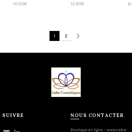
10.50
€
12.90
€
9
Ajouter au panier
Ajouter au panier
1
2
 SUIVRE
NOUS CONTACTER
Boutique en ligne –
www.saba-