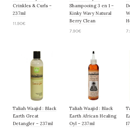
Crinkles & Curls –
Shampooing 3 en 1 –
D
237ml
Kinky Wavy Natural
W
Berry Clean
H
11.90
€
7.90
€
7
Ajouter au panier
Ajouter au panier
Taliah Waajid : Black
Taliah Waajid : Black
T
Earth Great
Earth African Healing
E
Detangler – 237ml
Oyl – 237ml
1