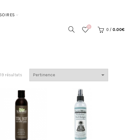
SOIRES
0
0
/
0.00
€
19 résultats