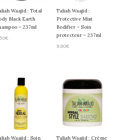
aliah Waajid : Total
Taliah Waajid :
ody Black Earth
Protective Mist
hampoo – 237ml
Bodifier – Soin
protecteur – 237ml
.50
€
9.90
€
Ajouter au panier
Ajouter au panier
aliah Waajid : Soin
Taliah Waajid : Crème