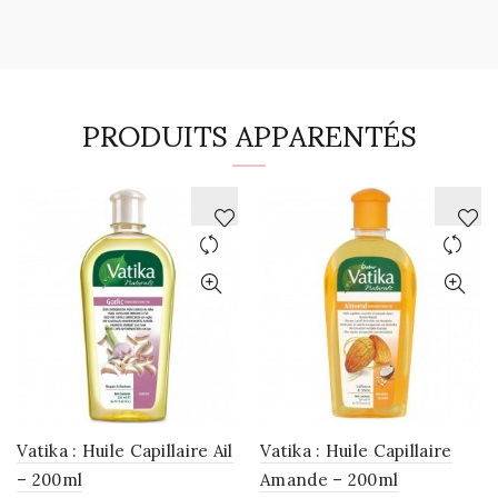
PRODUITS APPARENTÉS
AJOUTER
AJOUTER
À
À
LA
LA
WISHLIST
WISHLIST
Vatika : Huile Capillaire Ail
Vatika : Huile Capillaire
– 200ml
Amande – 200ml