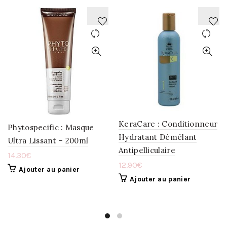
AJOUTER
AJOUTER
À
À
LA
LA
WISHLIST
WISHLIST
KeraCare : Conditionneur
Phytospecific : Masque
Hydratant Démêlant
Ultra Lissant – 200ml
Antipelliculaire
14.30
€
12.90
€
Ajouter au panier
Ajouter au panier