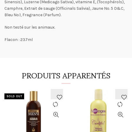
Sinensis), Luzerne (Medicago Sativa), vitamine E, (Tocophérols),
Camphre, Extrait de sauge (Officinals Salivia), Jaune No. 5 D&C,
Bleu No.1, Fragrance (Parfum).
Non testé sur les animaux.
Flacon : 237ml
PRODUITS APPARENTÉS
SOLD OUT
AJOUTER
AJOUTER
À
À
LA
LA