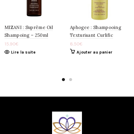
WISHLIST
WISHLIST
MIZANI : Suprême Oil
Aphogee : Shampooing
Shampoing – 250ml
Texturisant Curlific
15.90
€
8.50
€
Lire la suite
Ajouter au panier