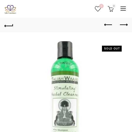
0
0
SOLD OUT