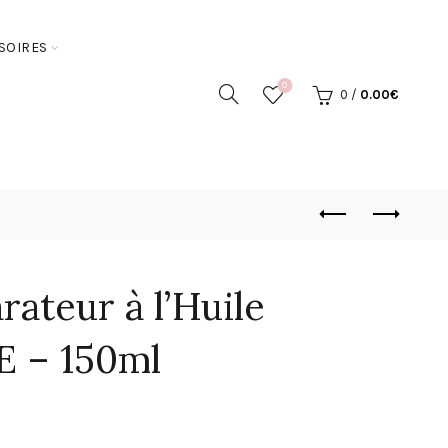
SOIRES
0
0
/
0.00
€
ateur à l’Huile
 E – 150ml