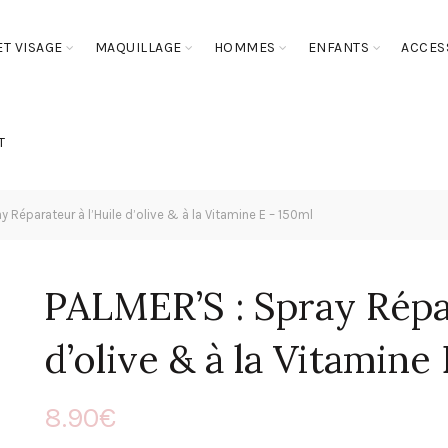
T VISAGE
MAQUILLAGE
HOMMES
ENFANTS
ACCES
T
 Réparateur à l’Huile d’olive & à la Vitamine E – 150ml
PALMER’S : Spray Répar
d’olive & à la Vitamine
8.90
€