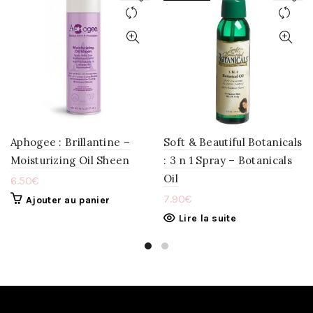
AJOUTER
AJOUTER
À
À
LA
LA
WISHLIST
WISHLIST
Aphogee : Brillantine –
Soft & Beautiful Botanicals
Moisturizing Oil Sheen
: 3 n 1 Spray – Botanicals
Oil
6.50
€
7.90
€
Ajouter au panier
Lire la suite