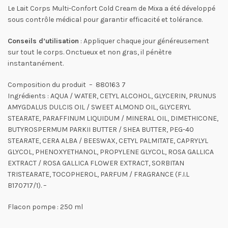
Le Lait Corps Multi-Confort Cold Cream de Mixa a été développé
sous contrôle médical pour garantir efficacité et tolérance.
Conseils d’utilisation
: Appliquer chaque jour généreusement
sur tout le corps. Onctueux et non gras, il pénètre
instantanément.
Composition du produit – 880163 7
Ingrédients : AQUA / WATER, CETYL ALCOHOL, GLYCERIN, PRUNUS
AMYGDALUS DULCIS OIL / SWEET ALMOND OIL, GLYCERYL
STEARATE, PARAFFINUM LIQUIDUM / MINERAL OIL, DIMETHICONE,
BUTYROSPERMUM PARKII BUTTER / SHEA BUTTER, PEG-40
STEARATE, CERA ALBA / BEESWAX, CETYL PALMITATE, CAPRYLYL
GLYCOL, PHENOXYETHANOL, PROPYLENE GLYCOL, ROSA GALLICA
EXTRACT / ROSA GALLICA FLOWER EXTRACT, SORBITAN
TRISTEARATE, TOCOPHEROL, PARFUM / FRAGRANCE (F.I.L
B170717/1). –
Flacon pompe : 250 ml