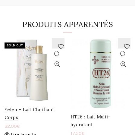
PRODUITS APPARENTÉS
SOLD OUT
AJOUTER
AJOUTER
À
À
LA
LA
WISHLIST
WISHLIST
Yelen – Lait Clarifiant
HT26 : Lait Multi-
Corps
hydratant
32.00
€
17.50
€
Lire la suite