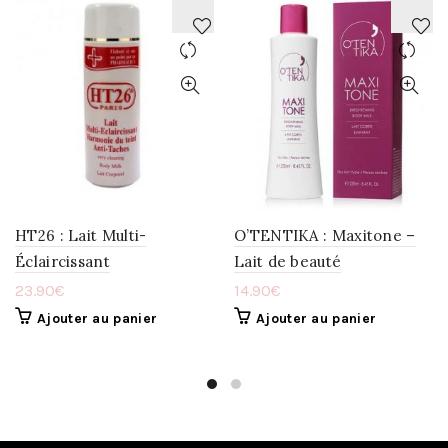
AJOUTER
AJOUTER
À
À
LA
LA
WISHLIST
WISHLIST
HT26 : Lait Multi-
O’TENTIKA : Maxitone –
Éclaircissant
Lait de beauté
23.90
€
14.90
€
Ajouter au panier
Ajouter au panier