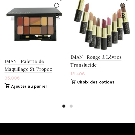
AJOUTER
AJOUTER
À
À
LA
LA
WISHLIST
WISHLIST
IMAN : Rouge à Lèvres
IMAN : Palette de
Translucide
Maquillage St Tropez
18.40
€
35.00
€
Choix des options
Ajouter au panier