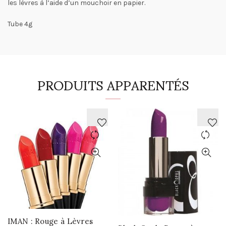
les lèvres à l’aide d’un mouchoir en papier.
Tube 4g
PRODUITS APPARENTÉS
AJOUTER
AJOUTER
À
À
LA
LA
WISHLIST
WISHLIST
IMAN : Rouge à Lèvres