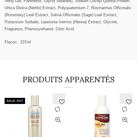
Vera) Gel, Panthenol, Glycol Stearate), Sodium Cocoyl Quinoa Protein,
Urtica Dioica (Nettle) Extract, Polyquaternium-7, Rosmarinus Officinalis
(Rosemary) Leaf Extract, Salvia Officinalis (Sage) Leaf Extract,
Potassium Sorbate, Lawsonia Inermis (Henna) Extract, Glycine,
Fragrance, Phenoxyethanol, Citric Acid.
Flacon : 237ml
PRODUITS APPARENTÉS
SOLD OUT
AJOUTER
AJOUTER
À
À
LA
LA