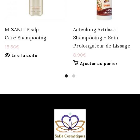
WISHLIST
WISHLIST
MIZANI : Scalp
Activilong Actiliss :
Care Shampooing
Shampooing – Soin
Prolongateur de Lissage
15.50
€
8.90
€
Lire la suite
Ajouter au panier