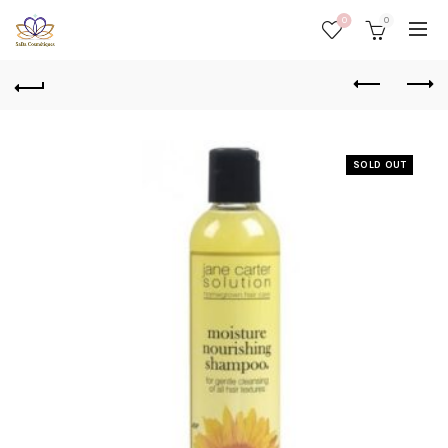
0
0
SOLD OUT