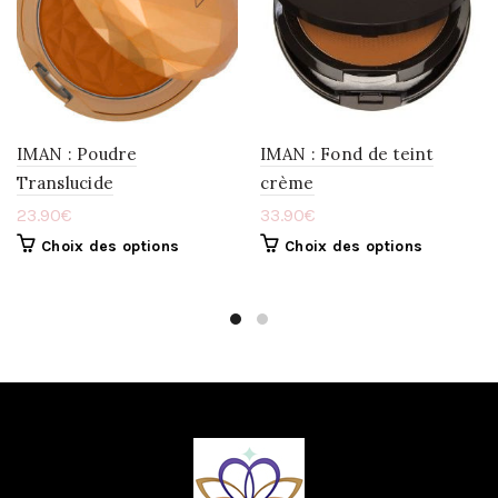
LA
LA
WISHLIST
WISHLIST
IMAN : Poudre
IMAN : Fond de teint
Translucide
crème
23.90
€
33.90
€
Choix des options
Choix des options