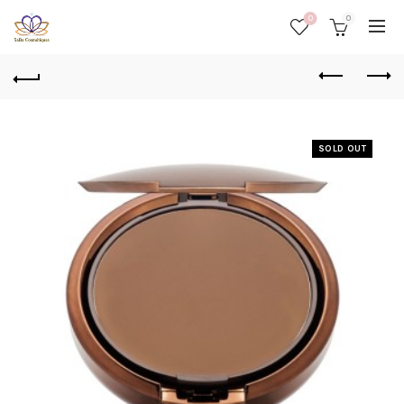
0
0
SOLD OUT