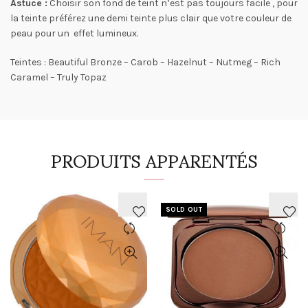
Astuce :
Choisir son fond de teint n’est pas toujours facile , pour
la teinte préférez une demi teinte plus clair que votre couleur de
peau pour un effet lumineux.
Teintes : Beautiful Bronze – Carob – Hazelnut – Nutmeg – Rich
Caramel – Truly Topaz
PRODUITS APPARENTÉS
SOLD OUT
AJOUTER
AJOUTER
À
À
LA
LA