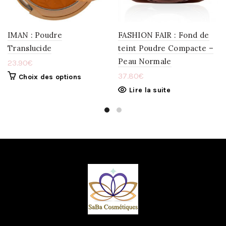
WISHLIST
WISHLIST
IMAN : Poudre
FASHION FAIR : Fond de
Translucide
teint Poudre Compacte –
Peau Normale
23.90
€
37.80
€
Choix des options
Lire la suite