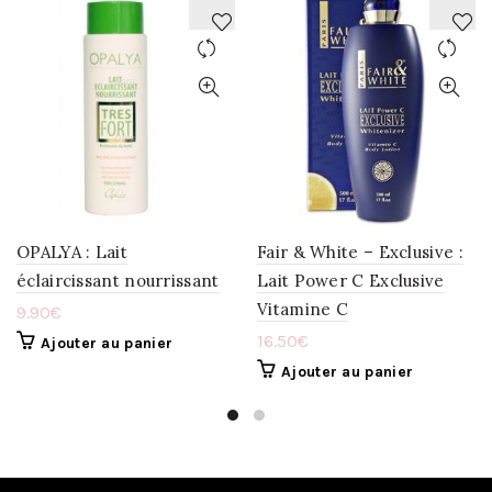
AJOUTER
AJOUTER
À
À
LA
LA
WISHLIST
WISHLIST
OPALYA : Lait
Fair & White – Exclusive :
éclaircissant nourrissant
Lait Power C Exclusive
Vitamine C
9.90
€
16.50
€
Ajouter au panier
Ajouter au panier