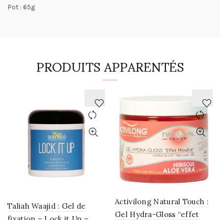
Pot : 65g
PRODUITS APPARENTÉS
AJOUTER
AJOUTER
À
À
LA
LA
WISHLIST
WISHLIST
Activilong Natural Touch :
Taliah Waajid : Gel de
Gel Hydra-Gloss “effet
fixation – Lock it Up –