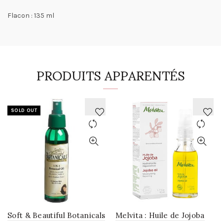
Flacon : 135 ml
PRODUITS APPARENTÉS
SOLD OUT
AJOUTER
AJOUTER
À
À
LA
LA
WISHLIST
WISHLIST
Soft & Beautiful Botanicals
Melvita : Huile de Jojoba