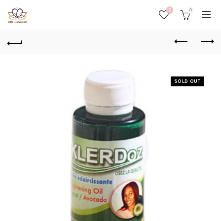
0
0
SOLD OUT