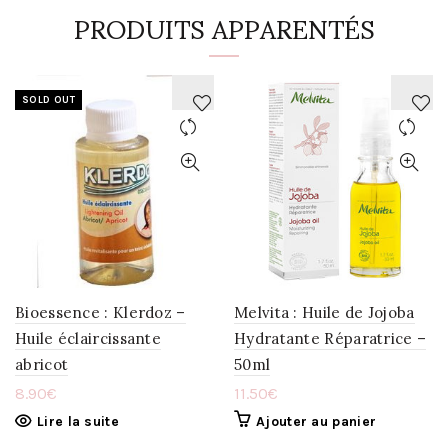
PRODUITS APPARENTÉS
SOLD OUT
AJOUTER
AJOUTER
À
À
LA
LA
WISHLIST
WISHLIST
Bioessence : Klerdoz –
Melvita : Huile de Jojoba
Huile éclaircissante
Hydratante Réparatrice –
abricot
50ml
8.90
€
11.50
€
Lire la suite
Ajouter au panier