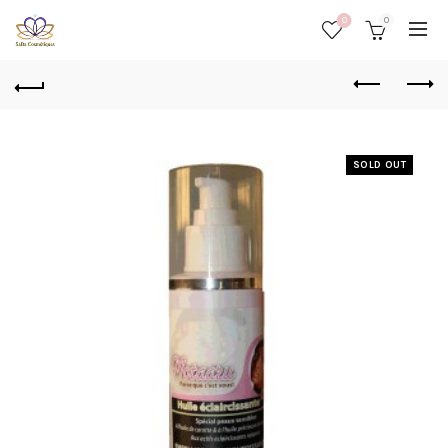
0
0
SOLD OUT