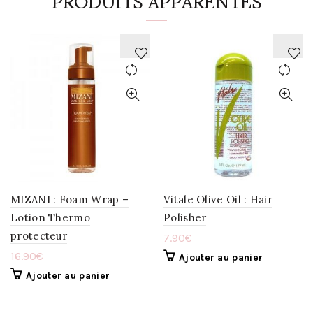
PRODUITS APPARENTÉS
AJOUTER
AJOUTER
À
À
LA
LA
WISHLIST
WISHLIST
MIZANI : Foam Wrap –
Vitale Olive Oil : Hair
Lotion Thermo
Polisher
protecteur
7.90
€
16.90
€
Ajouter au panier
Ajouter au panier