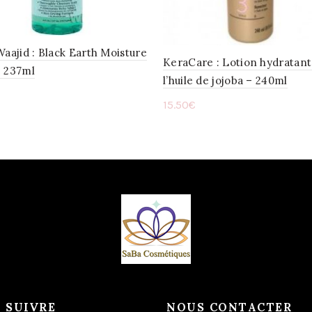
Waajid : Black Earth Moisture
KeraCare : Lotion hydratant
– 237ml
l’huile de jojoba – 240ml
15.50
€
ter au panier
Ajouter au panier
 SUIVRE
NOUS CONTACTER