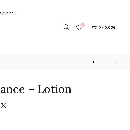
SOIRES
0
0
/
0.00
€
ance – Lotion
ux