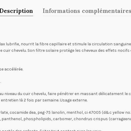
Description
Informations complémentaire
x lubrifie, nourrit la fibre capillaire et stimule la circulation sangui
 cuir chevelu. Son filtre solaire protège les cheveux des effets nocifs
se accélérée.
.
 au niveau du cuir chevelu, faire pénétrer en massant délicatement le 
ntretien 1à 2 fois par semaine. Usage externe.
ylate, cocamide dea, peg-75 lanolin, menthol, ci 47005 (d&c yellow no.
0, panthenol, phospholipids, carbomer, chondrus crispus (carrageenan