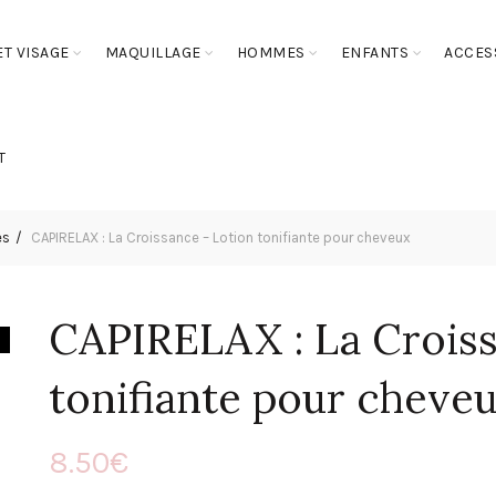
T VISAGE
MAQUILLAGE
HOMMES
ENFANTS
ACCES
T
es
CAPIRELAX : La Croissance – Lotion tonifiante pour cheveux
CAPIRELAX : La Croiss
tonifiante pour cheve
8.50
€