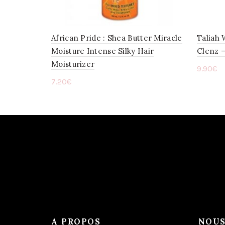
African Pride : Shea Butter Miracle
Taliah 
Moisture Intense Silky Hair
Clenz 
Moisturizer
9.90
€
7.20
€
Ajou
Ajouter au panier
A PROPOS
NOUS