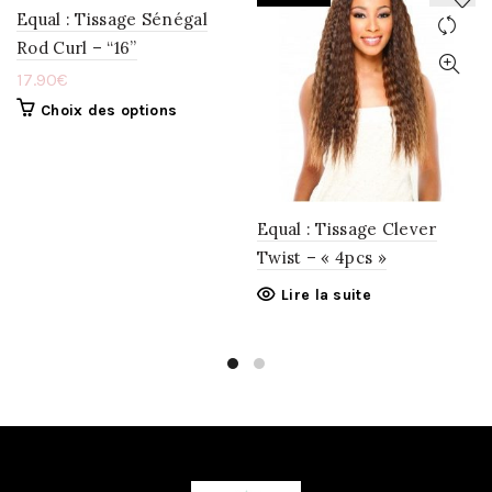
Equal : Tissage Sénégal
Rod Curl – “16”
AJOUTER
AJOUTER
17.90
€
À
À
Choix des options
LA
LA
WISHLIST
WISHLIST
Equal : Tissage Clever
Twist – « 4pcs »
Lire la suite