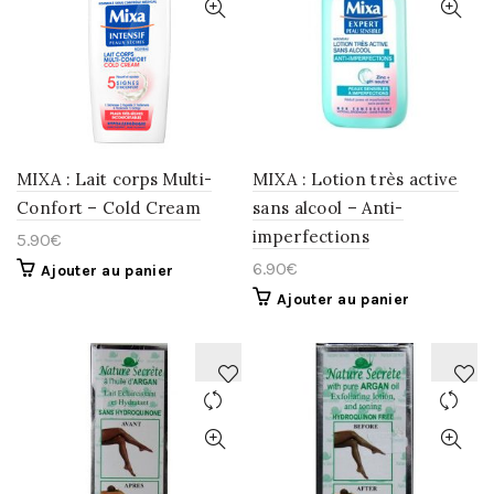
À
À
LA
LA
WISHLIST
WISHLIST
MIXA : Lait corps Multi-
MIXA : Lotion très active
Confort – Cold Cream
sans alcool – Anti-
imperfections
5.90
€
6.90
€
Ajouter au panier
Ajouter au panier
AJOUTER
AJOUTER
À
À
LA
LA