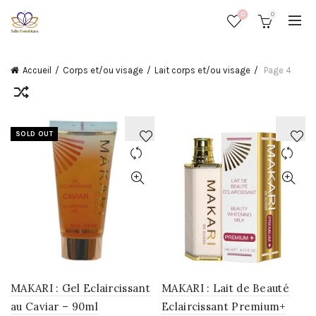
0
0
Accueil
Corps et/ou visage
Lait corps et/ou visage
Page 4
SOLD OUT
AJOUTER
AJOUTER
À
À
LA
LA
WISHLIST
WISHLIST
MAKARI : Gel Eclaircissant
MAKARI : Lait de Beauté
au Caviar – 90ml
Eclaircissant Premium+