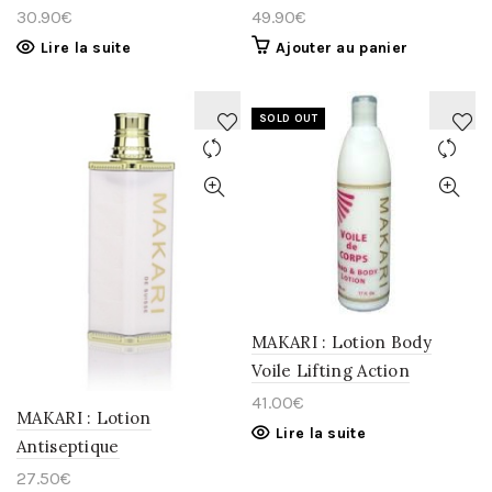
30.90
€
49.90
€
Lire la suite
Ajouter au panier
SOLD OUT
AJOUTER
AJOUTER
À
À
LA
LA
WISHLIST
WISHLIST
MAKARI : Lotion Body
Voile Lifting Action
41.00
€
MAKARI : Lotion
Lire la suite
Antiseptique
27.50
€