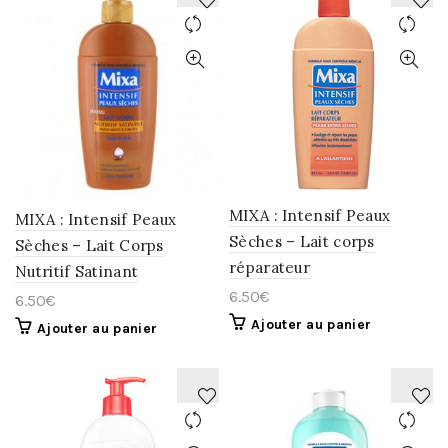
AJOUTER
AJOUTER
À
À
LA
LA
WISHLIST
WISHLIST
MIXA : Intensif Peaux
MIXA : Intensif Peaux
Sèches – Lait corps
Sèches – Lait Corps
réparateur
Nutritif Satinant
6.50
€
6.50
€
Ajouter au panier
Ajouter au panier
AJOUTER
AJOUTER