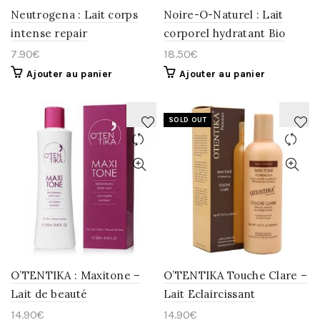
Neutrogena : Lait corps
Noire-O-Naturel : Lait
intense repair
corporel hydratant Bio
7.90
€
18.50
€
Ajouter au panier
Ajouter au panier
SOLD OUT
AJOUTER
AJOUTER
À
À
LA
LA
WISHLIST
WISHLIST
O’TENTIKA : Maxitone –
O’TENTIKA Touche Clare –
Lait de beauté
Lait Eclaircissant
14.90
€
14.90
€