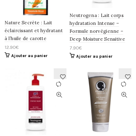
Neutrogena : Lait corps
Nature Secrète : Lait
hydratation Intense –
éclaircissant et hydratant
Formule norvégienne –
à l’huile de carotte
Deep Moisture Sensitive
12.90
€
7.90
€
Ajouter au panier
Ajouter au panier
AJOUTER
AJOUTER
À
À
LA
LA
WISHLIST
WISHLIST