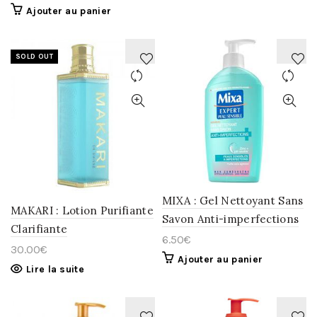
Ajouter au panier
SOLD OUT
AJOUTER
AJOUTER
À
À
LA
LA
WISHLIST
WISHLIST
MIXA : Gel Nettoyant Sans
MAKARI : Lotion Purifiante
Savon Anti-imperfections
Clarifiante
6.50
€
30.00
€
Ajouter au panier
Lire la suite