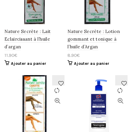
WISHLIST
WISHLIST
Nature Secrète : Lait
Nature Secrète : Lotion
Eclaircissant à l’huile
gommant et tonique à
d’argan
l’huile d’Argan
11.90
€
8.90
€
Ajouter au panier
Ajouter au panier
AJOUTER
AJOUTER
À
À
LA
LA
WISHLIST
WISHLIST