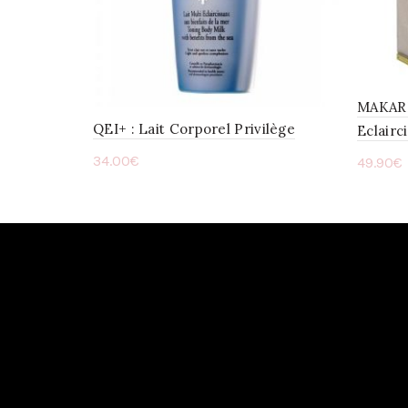
MAKARI 
QEI+ : Lait Corporel Privilège
Eclair
34.00
€
49.90
€
Ajouter au panier
Ajou