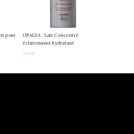
nt pour
OPALYA : Lait Concentré
éclaircissant hydratant
9.90
€
Ajouter au panier