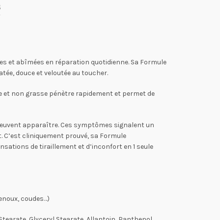
s
es et abîmées en réparation quotidienne. Sa Formule
ée, douce et veloutée au toucher.
se et non grasse pénètre rapidement et permet de
s peuvent apparaître. Ces symptômes signalent un
. C’est cliniquement prouvé, sa Formule
sations de tiraillement et d’inconfort en 1 seule
genoux, coudes…)
tearate, Glyceryl Stearate, Allantoin, Panthenol,