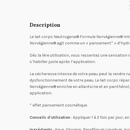
Description
Le lait corps Neutrogena® Formule Norvégienne® Inte
Norvégienne® agit comme un « pansement* » d’hydrata
Dès la 1ère utilisation, vous ressentez une sensatio
s’habiller juste après l’application.
La sécheresse intense de votre peau peut la rendre r
dysfonctionnement de votre peau. Le lait corps répa
Norvégienne® enrichie en allantoïne et en panthénol, 
application.
* effet pansement cosmétique
Conseils d’utilisation
: Appliquer 1 à 2 fois par jour,
Ingrédients
: Aqua, Glycerin, Paraffinum Liquidum, Is