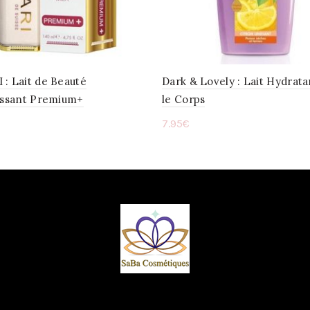
: Lait de Beauté
Dark & Lovely : Lait Hydrata
cissant Premium+
le Corps
7.95
€
ter au panier
Ajouter au panier