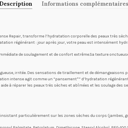
Description
Informations complémentaire
nse Repair, transforme l’hydratation corporelle des peaux très sèch
tion régénérant : jour après jour, votre peau est intensément hydrat
n immédiate de soulagement et de confort extrême.Sa texture onctueu
ugueuse, irritée. Des sensations de tiraillement et de démangeaison
ration intense agit comme un “pansement*” d’hydratation régénérant
aide à réparer les peaux très sèches et abîmées et les soulage des sen
 en insistant particulièrement sur les zones sèches du corps (jambes, 
opropyl Palmitate, Petrolatum, Dimethicone, Stearyl Alcohol, PEG-100 S