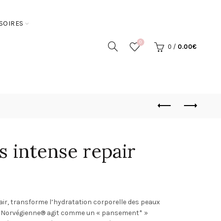
SOIRES
0
0
/
0.00
€
s intense repair
ir, transforme l’hydratation corporelle des peaux
le Norvégienne® agit comme un « pansement* »