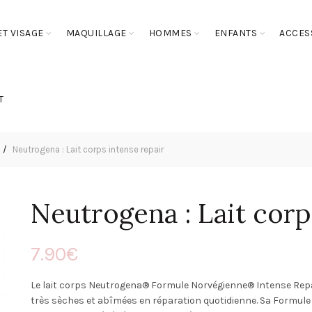
T VISAGE
MAQUILLAGE
HOMMES
ENFANTS
ACCES
T
Neutrogena : Lait corps intense repair
Neutrogena : Lait corp
7.90
€
Le lait corps Neutrogena® Formule Norvégienne® Intense Repa
très sèches et abîmées en réparation quotidienne. Sa Formu