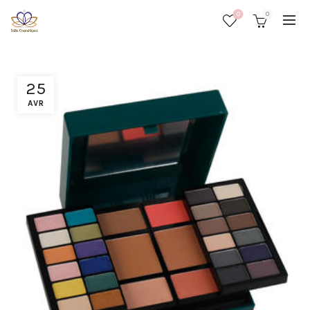
0
0
25
AVR