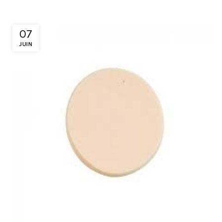
07
JUIN
Peggy Sage : Eponge pour Maquillage