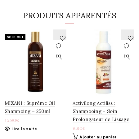
PRODUITS APPARENTÉS
SOLD OUT
AJOUTER
AJOUTER
À
À
LA
LA
WISHLIST
WISHLIST
MIZANI : Suprême Oil
Activilong Actiliss :
Shampoing – 250ml
Shampooing – Soin
Prolongateur de Lissage
15.90
€
8.90
€
Lire la suite
Ajouter au panier