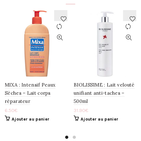
AJOUTER
AJOUTER
À
À
LA
LA
WISHLIST
WISHLIST
MIXA : Intensif Peaux
BIOLISSIME : Lait velouté
Sèches – Lait corps
unifiant anti-taches –
réparateur
500ml
6.50
€
31.90
€
Ajouter au panier
Ajouter au panier