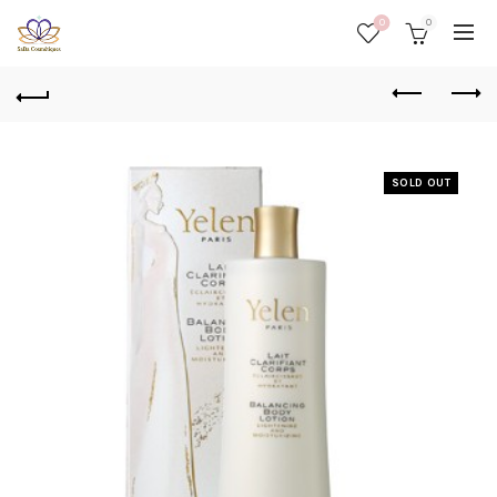
0
0
SOLD OUT