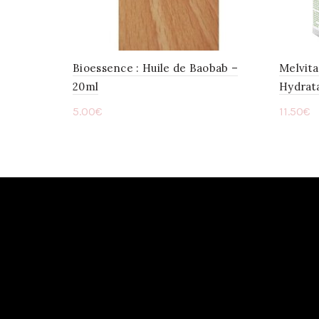
Bioessence : Huile de Baobab –
Melvita
20ml
Hydrat
5.00
€
11.50
€
Ajouter au panier
Ajou