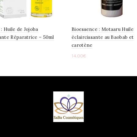
 : Huile de Jojoba
Bioessence : Motaaru Huile
ante Réparatrice – 50ml
éclaircissante au Baobab et
carotène
14.00
€
ter au panier
Lire la suite