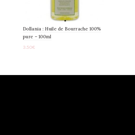
Dollania : Huile de Bourrache 100%
pure – 100ml
3.50
€
Lire la suite