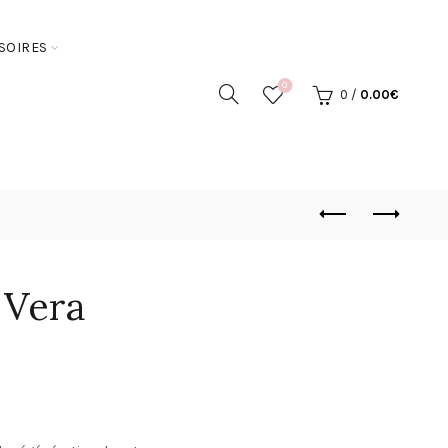
SOIRES
0
0
/
0.00
€
 Vera